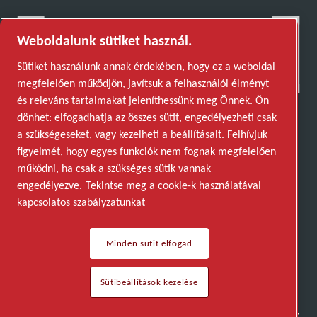
Weboldalunk sütiket használ.
Sütiket használunk annak érdekében, hogy ez a weboldal
megfelelően működjön, javítsuk a felhasználói élményt
és releváns tartalmakat jeleníthessünk meg Önnek. Ön
dönhet: elfogadhatja az összes sütit, engedélyezheti csak
a szükségeseket, vagy kezelheti a beállításait. Felhívjuk
figyelmét, hogy egyes funkciók nem fognak megfelelően
Fedezze fel, hogyan teszi lehetővé az Atlas Copco
működni, ha csak a szükséges sütik vannak
Group a jövőt átalakító technológiát.
engedélyezve.
Tekintse meg a cookie-k használatával
Látogasson el az Atlas Copco Group weboldalára
kapcsolatos szabályzatunkat
Az Atlas Copco Group része
Minden sütit elfogad
© 2026 Copyright. All rights reserved.
Sütibeállítások kezelése
Sütibeállítások kezelése