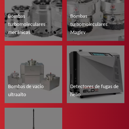
Bombas
Bombas
turbomoleculares
turbomoleculares
mecánicas
Maglev
Más información
Más información
Bombas de vacío
Detectores de fugas de
ultraalto
helio
Más información
Más información