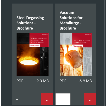
Vacuum
Steel Degassing
Solutions for
Solutions -
Metallurgy -
Brochure
Brochure
PDF
9.3 MB
PDF
6.9 MB
↓
↓