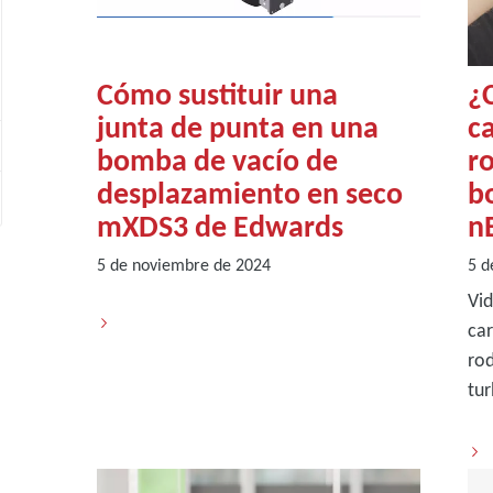
Cómo sustituir una
¿
junta de punta en una
ca
bomba de vacío de
r
desplazamiento en seco
b
mXDS3 de Edwards
n
5 de noviembre de 2024
5 d
Vid
car
ro
tu