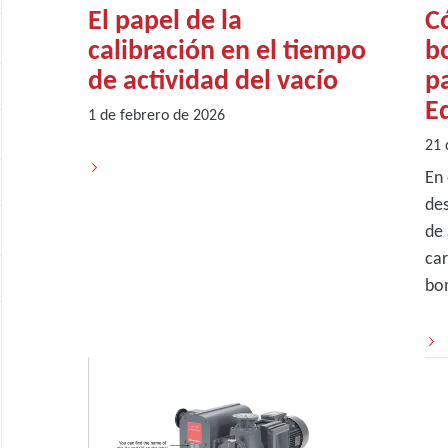
El papel de la
C
calibración en el tiempo
b
de actividad del vacío
pa
E
1 de febrero de 2026
21 
En 
des
de 
car
bom