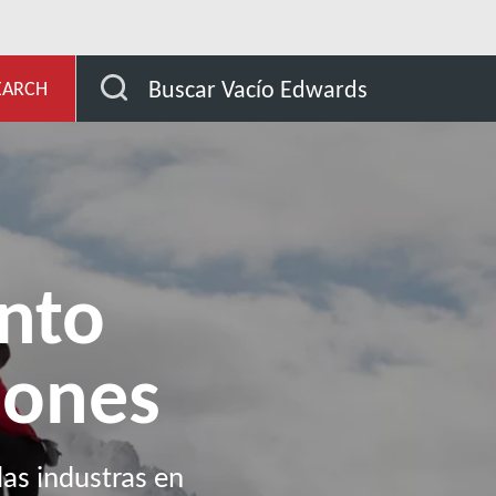
 y desarrollo
Conocimiento
Centro de conocimien
Buscar Vacío Edwards
EARCH
nto
iones
as industras en