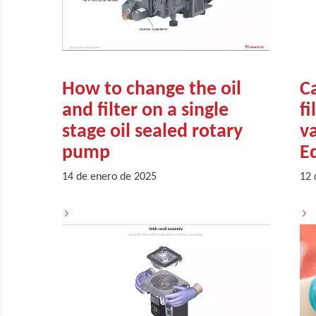
How to change the oil
C
and filter on a single
fi
stage oil sealed rotary
v
pump
E
14 de enero de 2025
12 