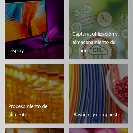
Más información
Más información
Captura, utilización y
almacenamiento de
Display
carbono
Más información
Más información
Procesamiento de
alimentos
Plásticos y compuestos
Más información
Más información