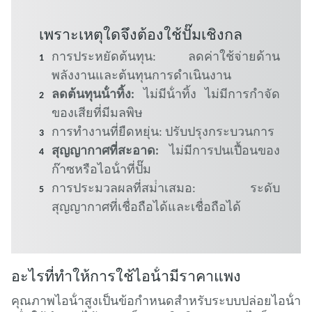
เพราะเหตุใดจึงต้องใช้ปั๊มเชิงกล
การประหยัดต้นทุน: ลดค่าใช้จ่ายด้าน
พลังงานและต้นทุนการดําเนินงาน
ลดต้นทุนน้ําทิ้ง:
ไม่มีน้ําทิ้ง ไม่มีการกําจัด
ของเสียที่มีมลพิษ
การทํางานที่ยืดหยุ่น: ปรับปรุงกระบวนการ
สุญญากาศที่สะอาด:
ไม่มีการปนเปื้อนของ
ก๊าซหรือไอน้ําที่ปั๊ม
การประมวลผลที่สม่ําเสมอ: ระดับ
สุญญากาศที่เชื่อถือได้และเชื่อถือได้
อะไรที่ทําให้การใช้ไอน้ํามีราคาแพง
คุณภาพไอน้ําสูงเป็นข้อกําหนดสําหรับระบบปล่อยไอน้ํา