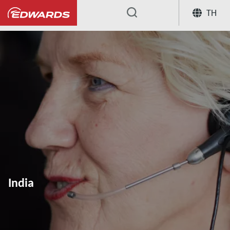
TH
...
India