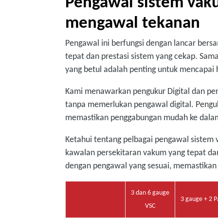
Pengawal sistem vak
mengawal tekanan
Pengawal ini berfungsi dengan lancar ber
tepat dan prestasi sistem yang cekap. Sam
yang betul adalah penting untuk mencapai 
Kami menawarkan pengukur Digital dan pen
tanpa memerlukan pengawal digital. Pengu
memastikan penggabungan mudah ke dalam
Ketahui tentang pelbagai pengawal sistem 
kawalan persekitaran vakum yang tepat da
dengan pengawal yang sesuai, memastikan i
3 dan 6 gauge
3 gauge + 2 
VSC