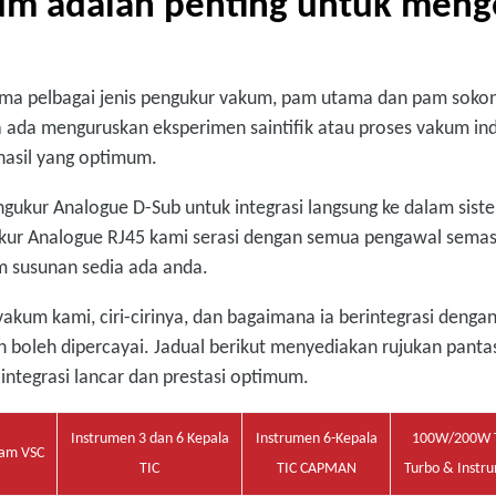
um adalah penting untuk meng
sama pelbagai jenis pengukur vakum, pam utama dan pam sok
a ada menguruskan eksperimen saintifik atau proses vakum in
hasil yang optimum.
gukur Analogue D-Sub untuk integrasi langsung ke dalam sis
kur Analogue RJ45 kami serasi dengan semua pengawal semas
 susunan sedia ada anda.
vakum kami, ciri-cirinya, dan bagaimana ia berintegrasi deng
n boleh dipercayai. Jadual berikut menyediakan rujukan pan
ntegrasi lancar dan prestasi optimum.
Instrumen 3 dan 6 Kepala
Instrumen 6-Kepala
100W/200W 
Pam VSC
TIC
TIC CAPMAN
Turbo & Instr