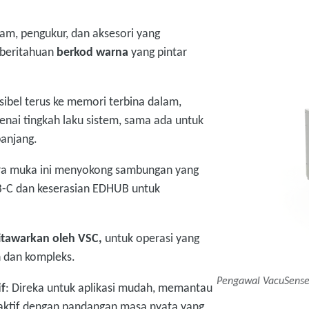
pam, pengukur, dan aksesori yang
beritahuan
berkod warna
yang pintar
sibel terus ke memori terbina dalam,
nai tingkah laku sistem, sama ada untuk
panjang.
ara muka ini menyokong sambungan yang
B-C dan keserasian EDHUB untuk
ditawarkan oleh VSC,
untuk operasi yang
 dan kompleks.
- 3 konfigurasi perkakasan
Pengawal VacuSens
if
: Direka untuk aplikasi mudah, memantau
 aktif dengan pandangan masa nyata yang