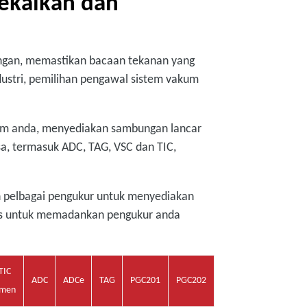
ekalkan dan
ongan, memastikan bacaan tekanan yang
dustri, pemilihan pengawal sistem vakum
tem anda, menyediakan sambungan lancar
a, termasuk ADC, TAG, VSC dan TIC,
an pelbagai pengukur untuk menyediakan
tas untuk memadankan pengukur anda
TIC
ADC
ADCe
TAG
PGC201
PGC202
umen