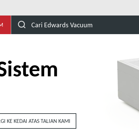
Pengawal Sistem Vakum
Cari Edwards Vacuum
AM
Sistem
GI KE KEDAI ATAS TALIAN KAMI