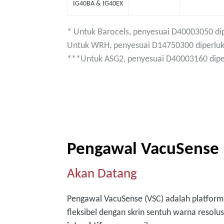
IG40BA & IG40EX
* Untuk Barocels, penyesuai D40003050 di
Untuk WRH, penyesuai D14750300 diperlu
***Untuk ASG2, penyesuai D40003160 dipe
Pengawal VacuSense
Akan Datang
Pengawal VacuSense (VSC) adalah platform
fleksibel dengan skrin sentuh warna resolu