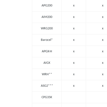
APG200
x
x
AIM200
x
x
WRG200
x
x
Barocel*
x
x
APGX-H
x
x
AIGX
x
x
WRH**
x
x
ASG2***
x
x
CPG35K