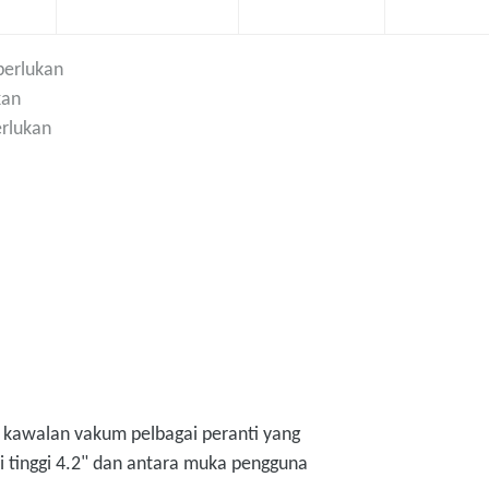
perlukan
kan
rlukan
 kawalan vakum pelbagai peranti yang
si tinggi 4.2" dan antara muka pengguna