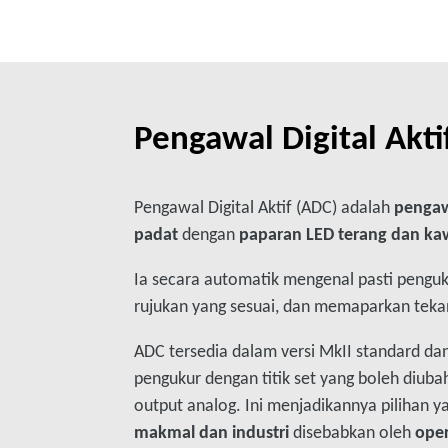
Pengawal Digital Akt
Pengawal Digital Aktif (ADC) adalah
pengaw
padat
dengan
paparan LED terang dan k
Ia secara automatik mengenal pasti pengu
rujukan yang sesuai, dan memaparkan teka
ADC tersedia dalam versi MkII standard da
pengukur dengan titik set yang boleh diub
output analog. Ini menjadikannya pilihan 
makmal dan industri
disebabkan oleh
oper