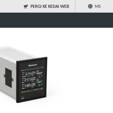
PERGI KE KEDAI WEB
MS
Kongsi
Cari