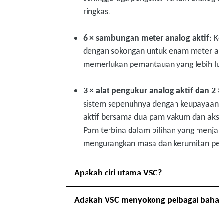
ringkas.
6 × sambungan meter analog aktif
: 
dengan sokongan untuk enam meter anal
memerlukan pemantauan yang lebih l
3 × alat pengukur analog aktif dan
sistem sepenuhnya dengan keupayaan 
aktif bersama dua pam vakum dan aks
Pam terbina dalam pilihan yang men
mengurangkan masa dan kerumitan pe
Apakah ciri utama VSC?
Adakah VSC menyokong pelbagai baha