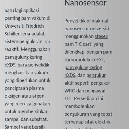
Nanosensor
Satu lagi aplikasi
penting pam vakum di
Penyelidik di makmal
Universiti Friedrich
nanosensor universiti
Schiller Jena adalah
menggunakan
stesen
sistem pengukiran ion
pam TIC cart
, yang
reaktif. Menggunakan
dilengkapi dengan
pam
pam gulung kering
turbomolekul nEXT
,
nXDS
, para penyelidik
pam gulung kering
menghasilkan vakum
nXDS
, dan
pengukur
yang diperlukan untuk
aktif
seperti pengukur
penciptaan plasma
WRG dan pengawal
oksigen atau argon,
TIC. Persediaan ini
yang mereka gunakan
membolehkan
untuk membersihkan
pengukuran yang tepat
sampel dan substrat.
terhadap sifat elektrik
Sampel yang bersih