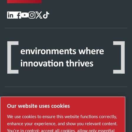
Discover how the Atlas Copco Group enables
Our website uses cookies
technology that transforms the future.
We use cookies to ensure this website functions correctly,
Visit Atlas Copco Group website
enhance your experience, and show you relevant content.
Part of Atlas Copco Group
You’re in control: accept all cookies, allow only essential