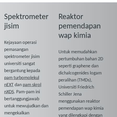
Spektrometer
Reaktor
jisim
pemendapan
wap kimia
Kejayaan operasi
pemasangan
Untuk memudahkan
spektrometer jisim
pertumbuhan bahan 2D
universiti sangat
seperti graphene dan
bergantung kepada
dichalcogenides logam
pam turbomolekul
peralihan (TMDs),
nEXT
dan
pam skrol
Universiti Friedrich
nXDS
. Pam-pam ini
Schiller Jena
bertanggungjawab
menggunakan reaktor
untuk mewujudkan dan
pemendapan wap kimia
mengekalkan
yang dilengkapi dengan