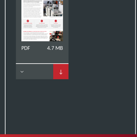
PDF
4.7 MB
↓