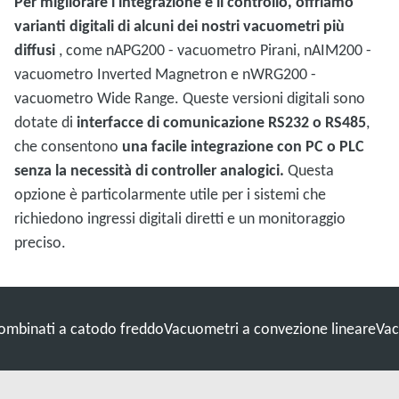
Per migliorare l'integrazione e il controllo, offriamo
varianti digitali di alcuni dei nostri vacuometri più
diffusi
, come nAPG200 - vacuometro Pirani, nAIM200 -
vacuometro Inverted Magnetron e nWRG200 -
vacuometro Wide Range. Queste versioni digitali sono
dotate di
interfacce di comunicazione RS232 o RS485
,
che consentono
una facile integrazione con PC o PLC
senza la necessità di controller analogici.
Questa
opzione è particolarmente utile per i sistemi che
richiedono ingressi digitali diretti e un monitoraggio
preciso.
ombinati a catodo freddo
Vacuometri a convezione lineare
Vac