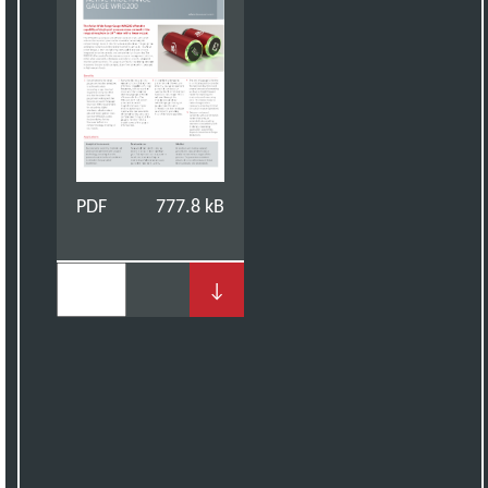
PDF
777.8 kB
↓