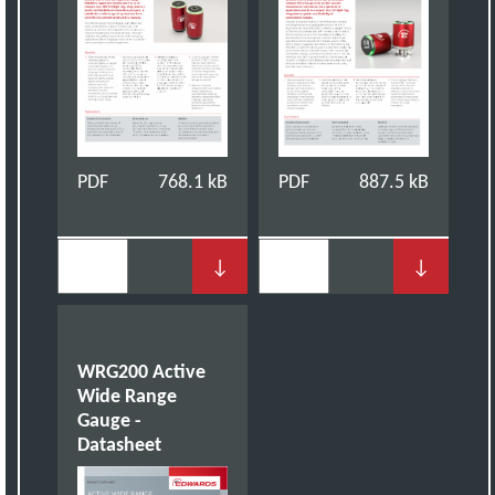
PDF
768.1 kB
PDF
887.5 kB
↓
↓
WRG200 Active
Wide Range
Gauge -
Datasheet