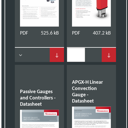
PDF
525.6 kB
PDF
407.2 kB
↓
↓
APGX-H Linear
Convection
Passive Gauges
Gauge -
and Controllers -
Datasheet
Datasheet