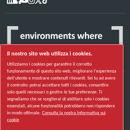
Il nostro sito web utilizza i cookies.
Utilizziamo i cookies per garantire il corretto
funzionamento di questo sito web, migliorare l'esperienza
dell'utente e mostrare contenuti rilevanti. Sei tu ad avere
il controllo: potrai accettare tutti i cookies, consentire
Scopri come Atlas Copco Group promuove la
solo quelli necessari o gestire le tue preferenze. Ti
tecnologia che trasforma il futuro.
segnaliamo che se sceglierai di abilitare solo i cookies
Visita il sito web di Atlas Copco Group
essenziali, alcune funzionalità potrebbero non rispondere
in modo ottimale.
Consulta la nostra Informativa sui
Parte di Atlas Copco Group
cookie
© 2026 Copyright. All rights reserved.