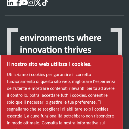
Il nostro sito web utilizza i cookies.
Utilizziamo i cookies per garantire il corretto
funzionamento di questo sito web, migliorare l'esperienza
dell'utente e mostrare contenuti rilevanti. Sei tu ad avere
Scopri come Atlas Copco Group promuove la
il controllo: potrai accettare tutti i cookies, consentire
tecnologia che trasforma il futuro.
solo quelli necessari o gestire le tue preferenze. Ti
Visita il sito web di Atlas Copco Group
segnaliamo che se sceglierai di abilitare solo i cookies
Parte di Atlas Copco Group
essenziali, alcune funzionalità potrebbero non rispondere
© 2026 Copyright. All rights reserved.
in modo ottimale.
Consulta la nostra Informativa sui