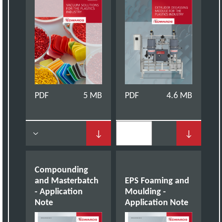
PDF
5 MB
PDF
4.6 MB
↓
↓
Compounding
and Masterbatch
EPS Foaming and
- Application
Moulding -
Note
Application Note