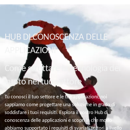
HUB DI CONOSCENZA DELLE
APPLICAZIONI
Come sfruttare la tecnologia del
vuoto nel tuo settore
Tu conosci il tuo settore e le tue applicazioni, noi
sappiamo come progettare una soluzione in grado di
soddisfare i tuoi requisiti. Esplora il nostro Hub di
conoscenza delle applicazioni e scopri in che modo
abbiamo supportato i requisiti di svariati settori a livello