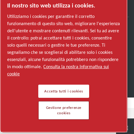
Il nostro sito web utilizza i cookies.
Utilizziamo i cookies per garantire il corretto
funzionamento di questo sito web, migliorare l'esperienza
dell'utente e mostrare contenuti rilevanti. Sei tu ad avere
Scopri come Atlas Copco Group promuove la
il controllo: potrai accettare tutti i cookies, consentire
tecnologia che trasforma il futuro.
solo quelli necessari o gestire le tue preferenze. Ti
Visita il sito web di Atlas Copco Group
segnaliamo che se sceglierai di abilitare solo i cookies
essenziali, alcune funzionalità potrebbero non rispondere
Parte di Atlas Copco Group
in modo ottimale.
Consulta la nostra Informativa sui
© 2026 Copyright. All rights reserved.
cookie
Gestione preferenze cookies
Accetta tutti i cookies
Gestione preferenze
cookies
Semiconductor
General Industries
Talk to us
Join us