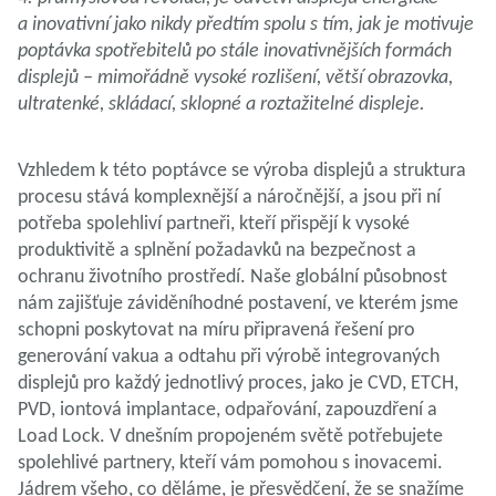
a inovativní jako nikdy předtím spolu s tím, jak je motivuje
poptávka spotřebitelů po stále inovativnějších formách
displejů – mimořádně vysoké rozlišení, větší obrazovka,
ultratenké, skládací, sklopné a roztažitelné displeje.
Vzhledem k této poptávce se výroba displejů a struktura
procesu stává komplexnější a náročnější, a jsou při ní
potřeba spolehliví partneři, kteří přispějí k vysoké
produktivitě a splnění požadavků na bezpečnost a
ochranu životního prostředí. Naše globální působnost
nám zajišťuje záviděníhodné postavení, ve kterém jsme
schopni poskytovat na míru připravená řešení pro
generování vakua a odtahu při výrobě integrovaných
displejů pro každý jednotlivý proces, jako je CVD, ETCH,
PVD, iontová implantace, odpařování, zapouzdření a
Load Lock. V dnešním propojeném světě potřebujete
spolehlivé partnery, kteří vám pomohou s inovacemi.
Jádrem všeho, co děláme, je přesvědčení, že se snažíme