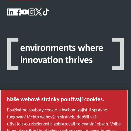
Naše webové stránky používají cookies.
Objevte, jak skupina Atlas Copco Group
podporuje technologie, které tvoří budoucnost.
Používáme soubory cookie, abychom zajistili správné
Navštivte webové stránky Atlas Copco Group
fungování těchto webových stránek, zlepšili vaši
uživatelskou zkušenost a zobrazovali relevantní obsah. Volba
Součást Atlas Copco Group
je na vás: přijměte všechny soubory cookie, povolte pouze