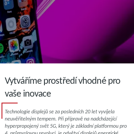
Vytváříme prostředí vhodné pro
vaše inovace
Technologie displejů se za posledních 20 let vyvíjela
neuvěřitelným tempem. Při přípravě na nadcházející
hyperpropojený svět 5G, který je základní platformou pro
4. průmyslovou revoluci, je odvětví displejů energické