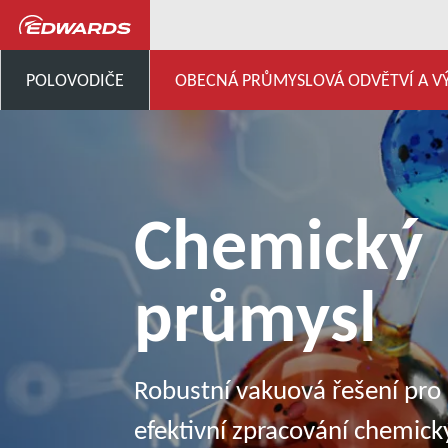
Všeobecný průmysl, výzkum a vývo
POLOVODIČE
OBECNÁ PRŮMYSLOVÁ ODVĚTVÍ A V
Chemický
průmysl
Robustní vakuová řešení pro
efektivní zpracování chemick