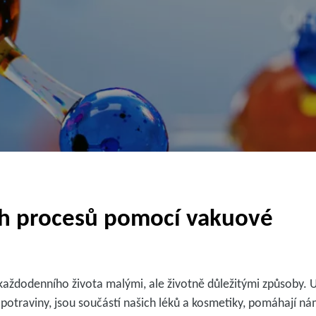
h procesů pomocí vakuové
aždodenního života malými, ale životně důležitými způsoby. U
otraviny, jsou součástí našich léků a kosmetiky, pomáhají nám