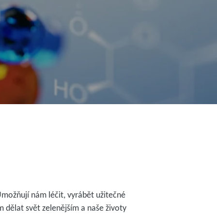
možňují nám léčit, vyrábět užitečné
 dělat svět zelenějším a naše životy