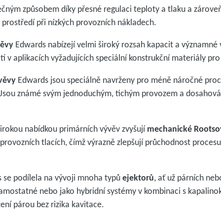
čným způsobem díky přesné regulaci teploty a tlaku a zároveň z
o prostředí při nízkých provozních nákladech.
věvy
Edwards nabízejí velmi široký rozsah kapacit a významné 
tí v aplikacích vyžadujících speciální konstrukční materiály pro
ývěvy
Edwards jsou speciálně navrženy pro méně náročné proc
. Jsou známé svým jednoduchým, tichým provozem a dosahov
širokou nabídkou primárních vývěv zvyšují
mechanické Rootso
 provozních tlacích, čímž výrazně zlepšují průchodnost procesu
 se podílela na vývoji mnoha typů
ejektorů
, ať už párních ne
amostatné nebo jako hybridní systémy v kombinaci s kapalinok
žení párou bez rizika kavitace.