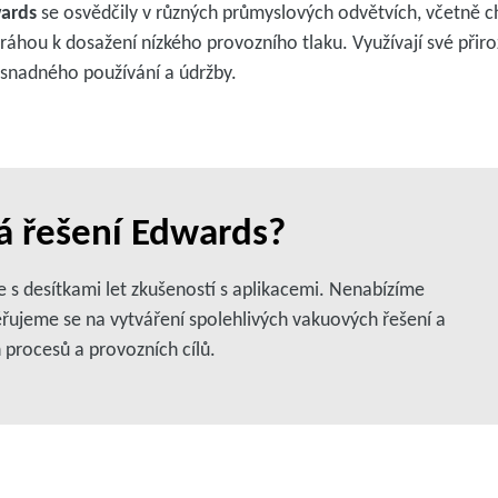
ards
se osvědčily v různých průmyslových odvětvích, včetně 
 dráhou k dosažení nízkého provozního tlaku. Využívají své přir
, snadného používání a údržby.
vá řešení Edwards?
 s desítkami let zkušeností s aplikacemi. Nenabízíme
řujeme se na vytváření spolehlivých vakuových řešení a
 procesů a provozních cílů.