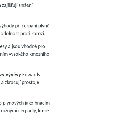
ajišťují snížení
výhody při čerpání plynů
 odolnost proti korozi.
esy a jsou vhodné pro
áním vysokého kmezního
vy vývěvy
Edwards
 a zkracují prostoje
bo plynových jako hnacím
ružnými čerpadly, které