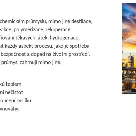
v chemickém průmyslu, mimo jiné destilace,
reakce, polymerizace, rekuperace
aňování těkavých látek, hydrogenace,
it každý aspekt procesu, jako je spotřeba
 bezpečnost a dopad na životní prostředí.
průmysl zahrnují mimo jiné:
bků teplem
ní nečistot
loučení kyslíku
ovnováhy.