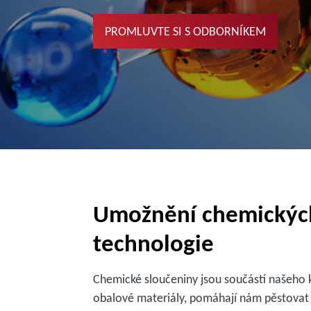
PROMLUVTE SI S ODBORNÍKEM
Umožnění chemickýc
technologie
Chemické sloučeniny jsou součástí našeho k
obalové materiály, pomáhají nám pěstovat p