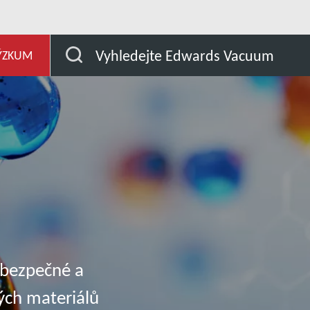
j
Naše trhy
Chemický průmysl
Vyhledejte Edwards Vacuum
ÝZKUM
 bezpečné a
ých materiálů