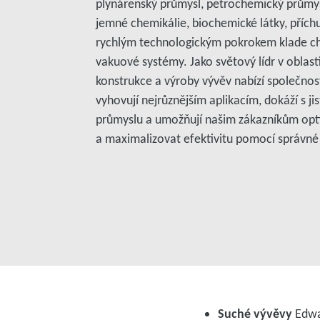
plynárenský průmysl, petrochemický průmys
jemné chemikálie, biochemické látky, příchu
rychlým technologickým pokrokem klade ch
vakuové systémy. Jako světový lídr v oblast
konstrukce a výroby vývěv nabízí společno
vyhovují nejrůznějším aplikacím, dokáží s ji
průmyslu a umožňují našim zákazníkům opti
a maximalizovat efektivitu pomocí správné
Suché vývěvy
Edwar