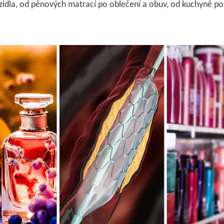
ozidla, od pěnových matrací po oblečení a obuv, od kuchyně po