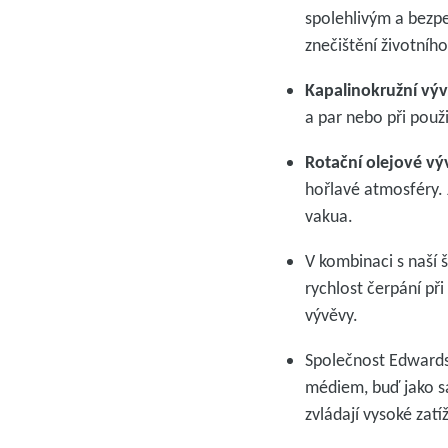
spolehlivým a bezpe
znečištění životníh
Kapalinokružní vý
a par nebo při použi
Rotační olejové v
hořlavé atmosféry
vakua.
V kombinaci s naší 
rychlost čerpání při
vývěvy.
Společnost Edwards
médiem, buď jako s
zvládají vysoké zatí