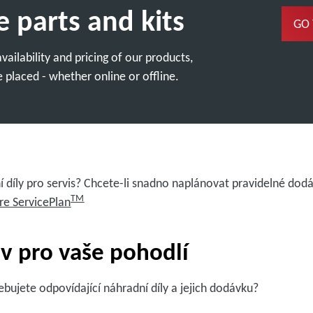
e parts and kits
GO
ailability and pricing of our products,
 placed - whether online or offline.
í díly pro servis? Chcete-li snadno naplánovat pravidelné dodá
TM
re ServicePlan
v pro vaše pohodlí
bujete odpovídající náhradní díly a jejich dodávku?