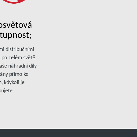
osvětová
tupnost;
mi distribučními
y po celém světě
aše náhradní díly
ány přímo ke
, kdykoli je
bujete.