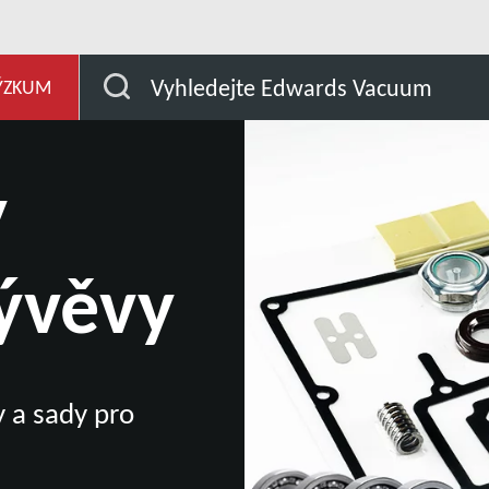
j
Náš servis vakuových vývěv
Součásti a sady vý
Vyhledejte Edwards Vacuum
ÝZKUM
y
ývěvy
ly a sady pro