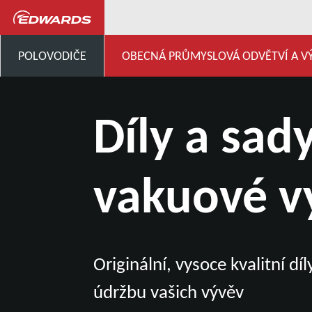
Všeobecný průmysl, výzkum a vývo
POLOVODIČE
OBECNÁ PRŮMYSLOVÁ ODVĚTVÍ A V
Díly a sad
vakuové v
Originální, vysoce kvalitní dí
údržbu vašich vývěv