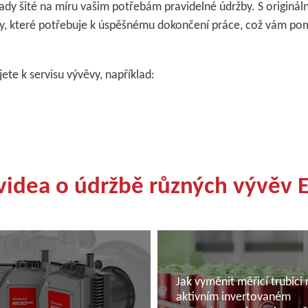
sady šité na míru vašim potřebám pravidelné údržby. S origin
ly, které potřebuje k úspěšnému dokončení práce, což vám pomáh
ete k servisu vývěvy, například:
 videa o údržbě různých vývěv
Jak vyměnit měřicí trubici 
aktivním invertovaném