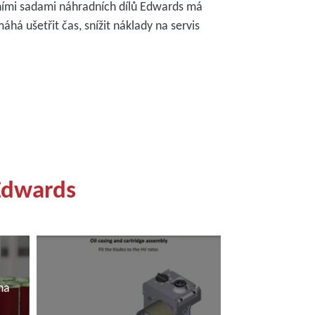
álními sadami náhradních dílů Edwards má
á ušetřit čas, snížit náklady na servis
 Edwards
na