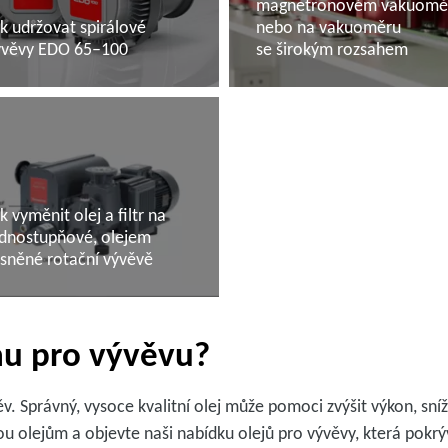
magnetronovém vakuomě
k udržovat spirálové
nebo na vakuoměru
ývěvy EDO 65–100
se širokým rozsahem
alší informace
Další informace
k vyměnit olej a filtr na
ednostupňové, olejem
sněné rotační vývěvě
alší informace
inu pro vývěvu?
. Správný, vysoce kvalitní olej může pomoci zvýšit výkon, sníži
ou olejům a objevte naši nabídku olejů pro vývěvy, která pokrý