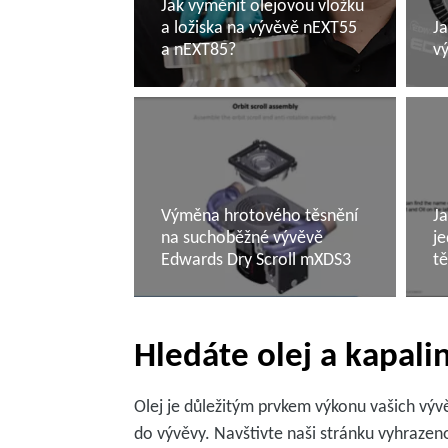
Jak vyměnit olejovou vložku
a ložiska na vývěvě nEXT55
Ja
a nEXT85?
v
Další informace
D
Výměna hrotového těsnění
Ja
na suchoběžné vývěvě
j
Edwards Dry Scroll mXDS3
tě
Další informace
D
Hledáte olej a kapal
Olej je důležitým prvkem výkonu vašich vývěv
do vývěvy. Navštivte naši stránku vyhrazen