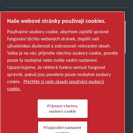
Naše webové stránky používají cookies.
Používáme soubory cookie, abychom zajistili správné
fungování těchto webových stránek, zlepšili vaši
uživatelskou zkušenost a zobrazovali relevantní obsah.
Volba je na vás: přijměte všechny soubory cookie, povolte
pouze ty nezbytné nebo zvolte vastní nastavení.
Upozorňujeme, že některé funkce nemusí fungovat
správně, pokud jsou povoleny pouze nezbytné soubory
cookie.
Přečtěte si naše zásady používání souborů
Objevte, jak skupina Atlas Copco Group
cookie.
podporuje technologie, které tvoří budoucnost.
Navštivte webové stránky Atlas Copco Group
Přijmout všechny
Součást Atlas Copco Group
soubory cookie
© 2026 Copyright. All rights reserved.
Přizpůsobit nastavení cookies
Přizpůsobit nastavení