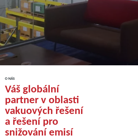
O NÁS
Váš globální
partner v oblasti
vakuových řešení
a řešení pro
snižování emisí