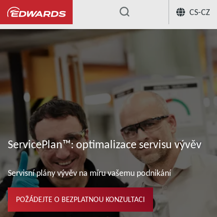
CS-CZ
...
ServicePlan™: optimalizace servisu vývěv
Servisní plány vývěv na míru vašemu podnikání
POŽÁDEJTE O BEZPLATNOU KONZULTACI