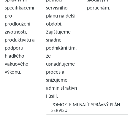
specifikacemi
servisního
poruchám.
pro
plánu na delší
prodloužení
období.
životnosti,
Zajišťujeme
produktivitu a
snadné
podporu
podnikání tím,
hladkého
že
vakuového
usnadňujeme
výkonu.
proces a
snižujeme
administrativn
í úsilí.
POMOZTE MI NAJÍT SPRÁVNÝ PLÁN
SERVISU