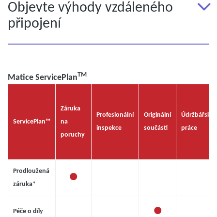
Objevte výhody vzdáleného
připojení
TM
Matice ServicePlan
Záruka
Profesionální
Originální
Údržbářské
ServicePlan™
na
inspekce
součásti
práce
poruchy
•
Prodloužená
záruka*
•
Péče o díly