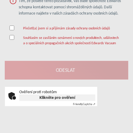
Tím, že pošlete tento požadavek, vás bude společnost Edwards
schopna kontaktovat pomocí shromážděných údajů. Další
informace najdete v našich zásadách ochrany osobních údajů.
Přečetl(a) jsem si a přijímám zásady ochrany osobních údajů
Souhlasím se zasíláním oznámení o nových produktech, událostech
a o speciálních propagačních akcích společnosti Edwards Vacuum
Ověření proti robotům
Klikněte pro ověření
Friendly
Captcha ⇗