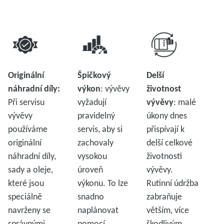
Originální
Špičkový
Delší
náhradní díly:
výkon
: vývěvy
životnost
Při servisu
vyžadují
vývěvy
: malé
vývěvy
pravidelný
úkony dnes
používáme
servis, aby si
přispívají k
originální
zachovaly
delší celkové
náhradní díly,
vysokou
životnosti
sady a oleje,
úroveň
vývěvy.
které jsou
výkonu. To lze
Rutinní údržba
speciálně
snadno
zabraňuje
navrženy se
naplánovat
větším, více
správnými
pomocí
škodlivým