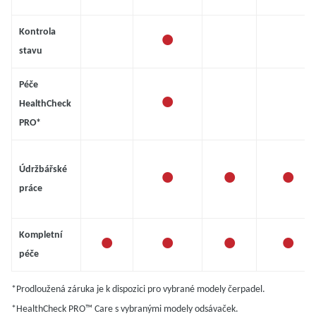
•
Kontrola
stavu
Péče
•
HealthCheck
PRO*
•
•
•
Údržbářské
práce
•
•
•
•
Kompletní
péče
*Prodloužená záruka je k dispozici pro vybrané modely čerpadel.
*HealthCheck PRO™ Care s vybranými modely odsávaček.