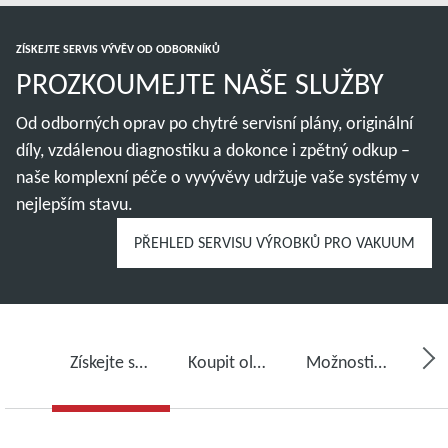
ZÍSKEJTE SERVIS VÝVĚV OD ODBORNÍKŮ
PROZKOUMEJTE NAŠE SLUŽBY
Od odborných oprav po chytré servisní plány, originální
díly, vzdálenou diagnostiku a dokonce i zpětný odkup –
naše komplexní péče o vyvývěvy udržuje vaše systémy v
nejlepším stavu.
PŘEHLED SERVISU VÝROBKŮ PRO VAKUUM
Získejte servis pro svou vývěvu
Koupit olej pro vývěvy, náhradní díly a sady
Možnosti připojení, monitorování a detekce