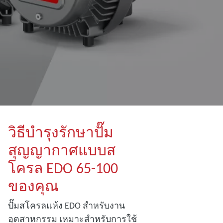
วิธีบํารุงรักษาปั๊ม
สุญญากาศแบบส
โครล EDO 65-100
ของคุณ
ปั๊มสโครลแห้ง EDO สําหรับงาน
อุตสาหกรรม เหมาะสําหรับการใช้