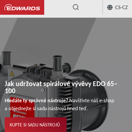
CS-CZ
...
Jak udržovat spirálové vývěvy EDO 65–100
Jak udržovat spirálové vývěvy EDO 65–
100
Hledáte ty správné nástroje?
Navštivte náš e-shop
a objednejte si sadu nástrojů hned teď.
KUPTE SI SADU NÁSTROJŮ