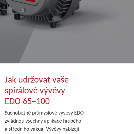
Jak udržovat vaše
spirálové vývěvy
EDO 65–100
Suchoběžné průmyslové vývěvy EDO
zvládnou všechny aplikace hrubého
a středního vakua. Vývěvy nabízejí