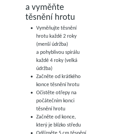
a vyměňte
těsnění hrotu
Vyměňujte těsnění
hrotu každé 2 roky
(menší údržba)
a pohyblivou spirálu
každé 4 roky (velká
údržba)
Začněte od krátkého
konce těsnění hrotu
Očistěte otřepy na
počátečním konci
těsnění hrotu
Začněte od konce,
který je blízko středu
Odřízněte 5 cm těsnění