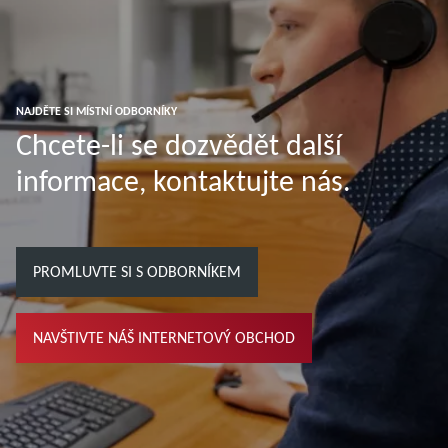
NAJDĚTE SI MÍSTNÍ ODBORNÍKY
Chcete-li se dozvědět další
informace, kontaktujte nás.
PROMLUVTE SI S ODBORNÍKEM
NAVŠTIVTE NÁŠ INTERNETOVÝ OBCHOD