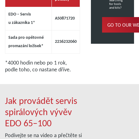
searching
for tools
and kits?
EDO – Servis
A50871720
u zákazníka 1*
GO TO OUR W
Sada pro opětovné
2236232060
promazání ložisek*
*4000 hodin nebo po 1 rok,
podle toho, co nastane dříve.
Jak provádět servis
spirálových vývěv
EDO 65–100
Podívejte se na video a přečtěte si