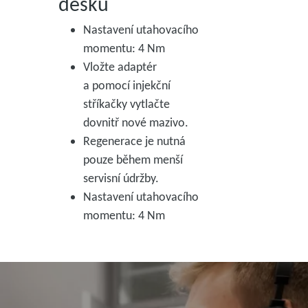
desku
Nastavení utahovacího
momentu: 4 Nm
Vložte adaptér
a pomocí injekční
stříkačky vytlačte
dovnitř nové mazivo.
Regenerace je nutná
pouze během menší
servisní údržby.
Nastavení utahovacího
momentu: 4 Nm