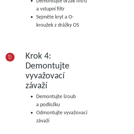
Demontujte držák filtru
a vstupní filtr
Sejměte kryt a O-
kroužek z drážky OS
Krok 4:
Demontujte
vyvažovací
závaží
Demontujte šroub
a podložku
Odmontujte vyvažovací
závaží