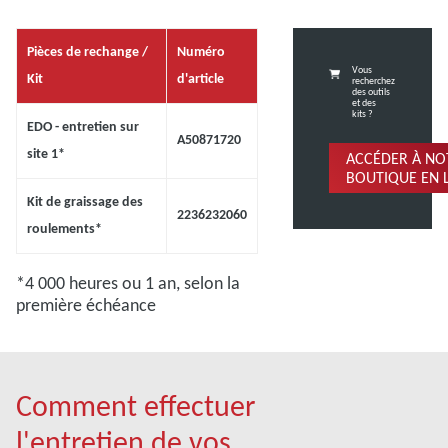
Pièces de rechange /
Numéro
Vous
Kit
d'article
recherchez
des outils
et des
kits ?
EDO - entretien sur
A50871720
site 1*
ACCÉDER À NO
BOUTIQUE EN 
Kit de graissage des
2236232060
roulements*
*4 000 heures ou 1 an, selon la
première échéance
Comment effectuer
l'entretien de vos