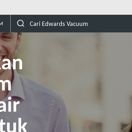
elancarkan Pam Vakum Cincin Cecair Baharu untuk Pengendal
Cari Edwards Vacuum
AM
kan
um
air
tuk