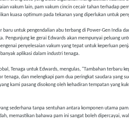
saian vakum lain, pam vakum cincin cecair tahan terhadap 
rikan kuasa optimum pada tekanan yang diperlukan untuk pe
 baru untuk pengendalian abu terbang di Power-Gen India da
naga. Pengunjung ke gerai Edwards akan mempunyai peluang un
 mengenai penyelesaian vakum yang tepat untuk keperluan pen
anyak aplikasi dalam industri tenaga.
Global, Tenaga untuk Edwards, mengulas, "Tambahan terbaru 
or tenaga, dan melengkapi pam dua peringkat saudara yang su
n yang kami pasang disokong oleh kehadiran tempatan yang ku
 yang sederhana tanpa sentuhan antara komponen utama pam.
ah, memastikan bahawa pam ini sangat boleh dipercayai, wal