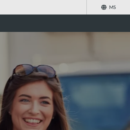
MS
ian Abu Terbang
Kongsi
Cari