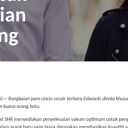
ian
ng
)— Rangkaian pam cincin cecair terbaru Edwards direka khusu
an kuasa arang batu.
ngkat SHR menyediakan penyelesaian vakum optimum untuk peng
dalam arang batu yang biasa digunakan menghasilkan kuantiti 