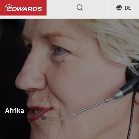
DE
...
Afrika