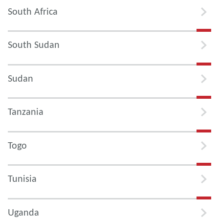
South Africa
South Sudan
Sudan
Tanzania
Togo
Tunisia
Uganda