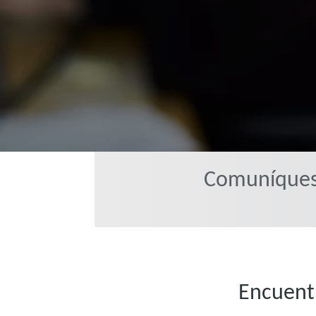
Comuníquese
Encuentr