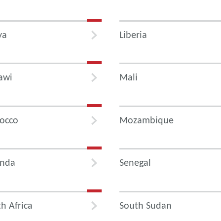
ya
Liberia
awi
Mali
occo
Mozambique
nda
Senegal
h Africa
South Sudan