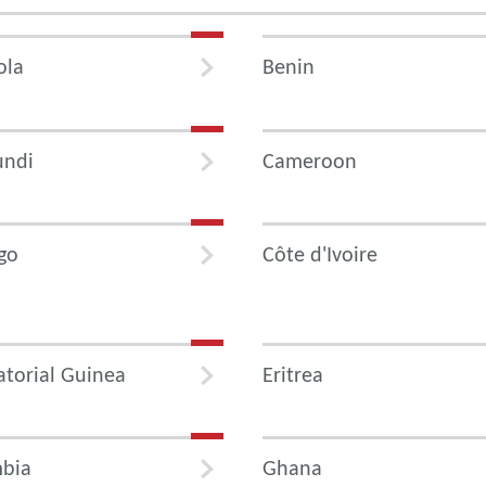
ola
Benin
undi
Cameroon
go
Côte d'Ivoire
torial Guinea
Eritrea
bia
Ghana