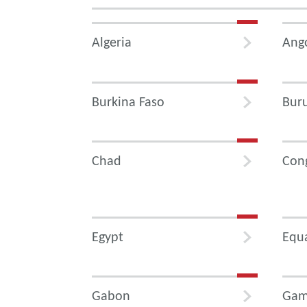
Algeria
Ang
Burkina Faso
Bur
Chad
Con
Egypt
Equa
Gabon
Gam