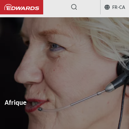
FR-CA
...
Afrique