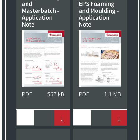
and
EPS Foaming
Masterbatch -
and Moulding -
Application
Application
Note
Note
PDF
567 kB
PDF
1.1 MB
↓
↓