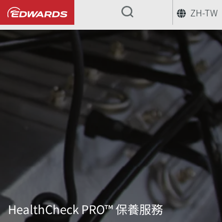
ZH-TW
...
HealthCheck PRO™ 保養服務