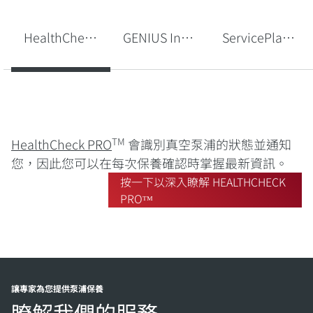
HealthCheck PROᵀᴹ
GENIUS Instant Insightsᵀᴹ
ServicePlanᵀᴹ
TM
HealthCheck
PRO
會識別真空泵浦的狀態並通知
您，因此您可以在每次保養確認時掌握最新資訊。
按一下以深入瞭解 HEALTHCHECK
PROᵀᴹ
讓專家為您提供泵浦保養
瞭解我們的服務