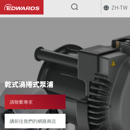
ZH-TW
...
乾式渦捲式泵浦
請聯繫專家
請前往我們的網路商店