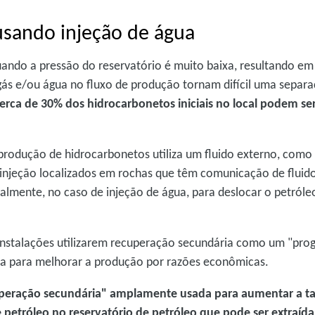
usando injeção de água
quando a pressão do reservatório é muito baixa, resultando e
ás e/ou água no fluxo de produção tornam difícil uma separ
rca de 30% dos hidrocarbonetos iniciais no local podem ser
produção de hidrocarbonetos utiliza um fluido externo, como
 injeção localizados em rochas que têm comunicação de fluido
palmente, no caso de injeção de água, para deslocar o petról
instalações utilizarem recuperação secundária como um "pr
ia para melhorar a produção por razões econômicas.
cuperação secundária" amplamente usada para aumentar a t
 petróleo no reservatório de petróleo que pode ser extraída