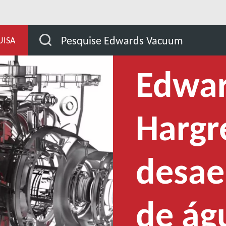
de aplicação
Você precisa de um desaerador de água s
Pesquise Edwards Vacuum
UISA
Edwar
Hargr
desae
de ág