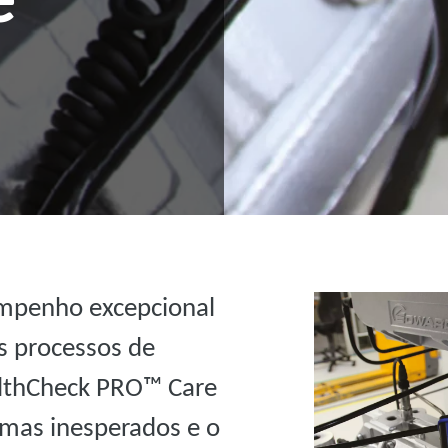
mpenho excepcional
s processos de
althCheck PRO™ Care
emas inesperados e o