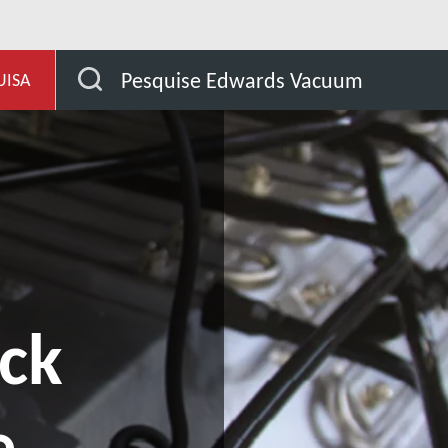
a de vácuo
Serviço HealthCheck PRO™ Care
Pesquise Edwards Vacuum
UISA
ck
e