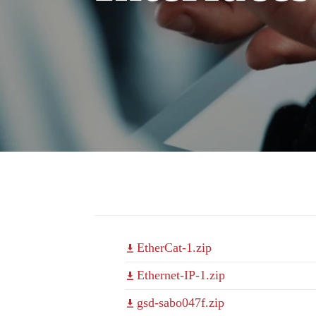
EtherCat-1.zip
Ethernet-IP-1.zip
gsd-sabo047f.zip