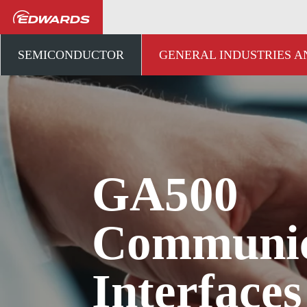
一般産業および研究開発
SEMICONDUCTOR
GENERAL INDUSTRIES 
GA500
Communic
Interfaces