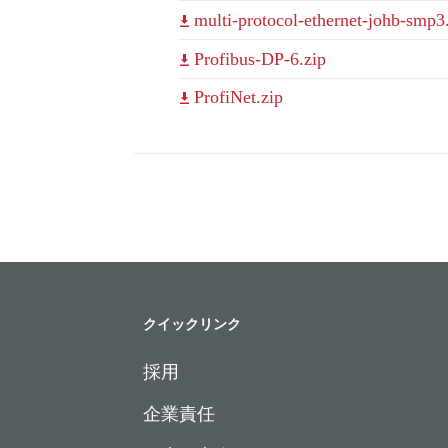
multi-protocol-ethernet-johb-smp3
Profibus-DP-6.zip
ProfiNet.zip
クイックリンク
採用
企業責任