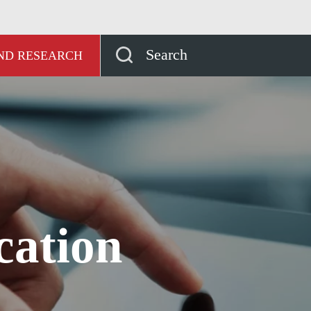
製品
Product Support and Downloads
GA500 Com
Search
AND RESEARCH
ation