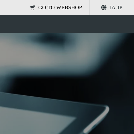
GO TO WEBSHOP
JA-JP
munication Interfaces
共有する
検索