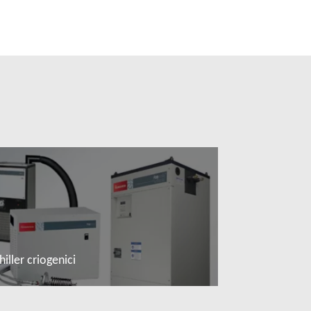
hiller criogenici
Leggi di più