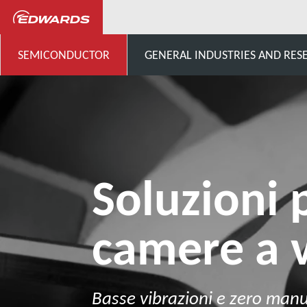
Semiconduttori
Products fo
SEMICONDUCTOR
GENERAL INDUSTRIES AND RES
Soluzioni 
camere a 
Basse vibrazioni e zero man