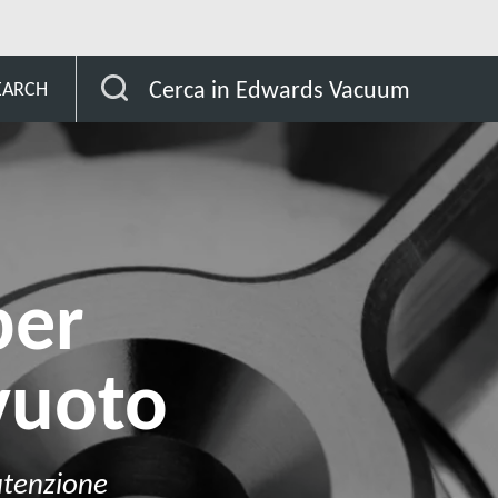
r the semiconductor industry
Soluzioni per camere a vu
Cerca in Edwards Vacuum
EARCH
per
vuoto
utenzione