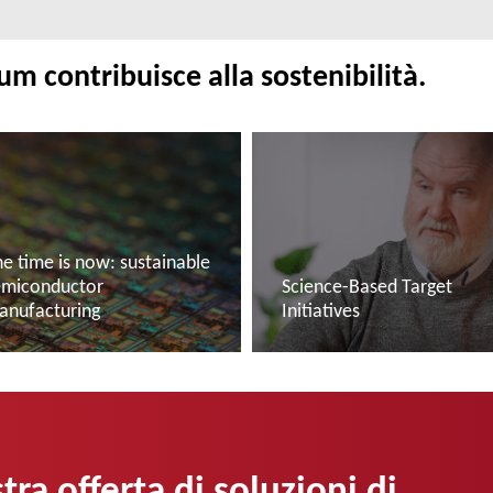
 contribuisce alla sostenibilità.
e time is now: sustainable
emiconductor
Science-Based Target
anufacturing
Initiatives
eggi di più
Leggi di più
tra offerta di soluzioni di