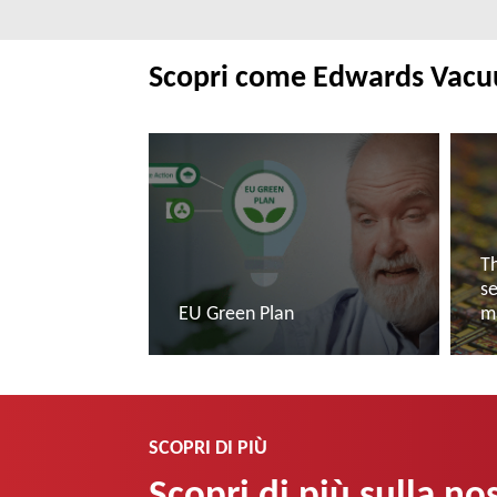
Scopri come Edwards Vacuum
Th
s
EU Green Plan
m
Leggi di più
L
SCOPRI DI PIÙ
Scopri di più sulla nos