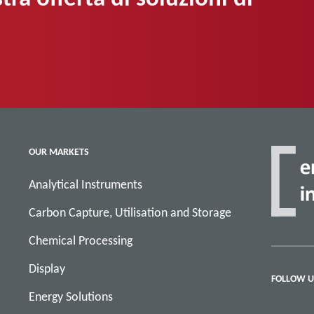
OUR MARKETS
Analytical Instruments
Carbon Capture, Utilisation and Storage
Chemical Processing
Display
FOLLOW U
Energy Solutions