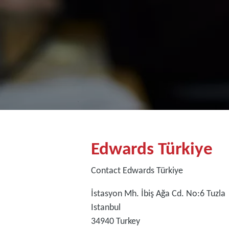
Edwards Türkiye
Contact Edwards Türkiye
İstasyon Mh. İbiş Ağa Cd. No:6 Tuzla
Istanbul
34940
Turkey