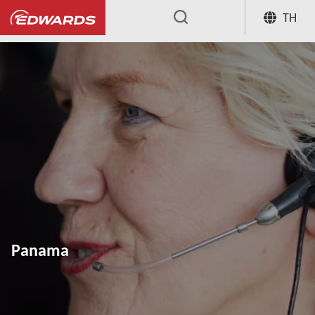
TH
...
Panama