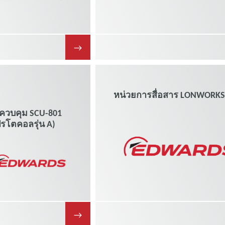
→
หน่วยการสื่อสาร LONWORK
ดควบคุม SCU-801
รโตคอลรุ่น A)
→