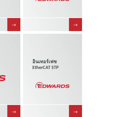
→
→
S
อินเทอร์เฟซ
EtherCAT STP
→
→