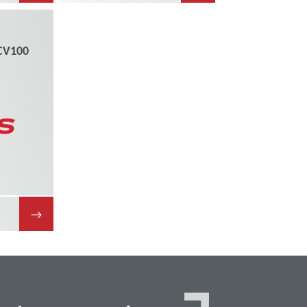
CV100
→