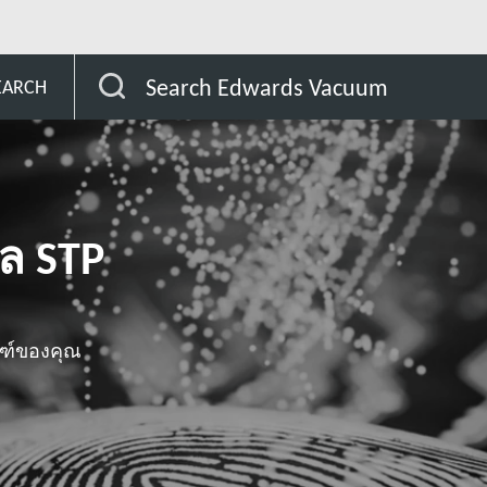
omer
ซีรี่ส์ STP-A803/A1303
Search Edwards Vacuum
EARCH
ุล STP
ณฑ์ของคุณ