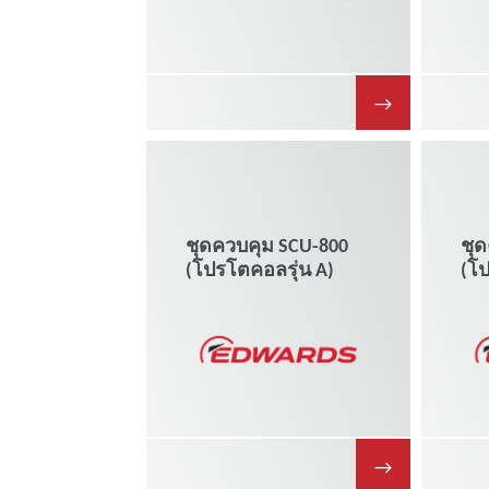
→
ชุดควบคุม SCU-800
ชุ
(โปรโตคอลรุ่น A)
(โป
→