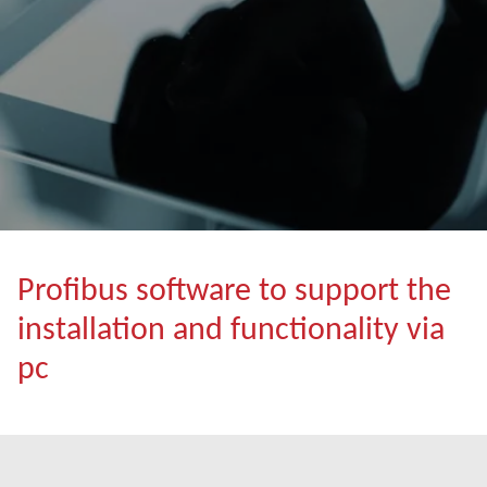
Profibus software to support the
installation and functionality via
pc