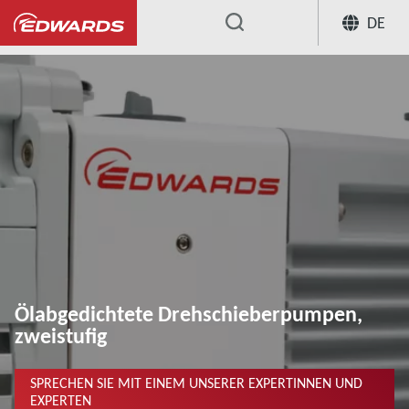
DE
...
Ölabgedichtete Drehschieberpumpen,
zweistufig
SPRECHEN SIE MIT EINEM UNSERER EXPERTINNEN UND
EXPERTEN