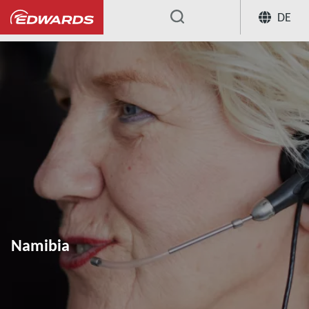
DE
...
Namibia