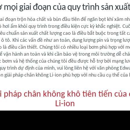
 mọi giai đoạn của quy trình sản xuấ
i đoạn trộn hóa chất và bùn đầu tiên để ngăn bọt khí xâm nh
 hơi ẩm khỏi quy trình trong điều kiện cực kỳ khắc nghiệt. Cuố
u chuẩn sản xuất chất lượng cao là điều bắt buộc trong tất cả 
ho ô tô. Khi các vấn đề như an toàn, dung lượng pin và trọng 
 là điều cần thiết. Chúng tôi có nhiều loại bơm phù hợp với 
 vận hành an toàn và khi cần bảo vệ trong môi trường dễ cháy
bơm và hệ thống của chúng tôi đều được hỗ trợ bởi mạng lướ
y trình dự định của mình, vui lòng liên hệ với văn phòng Edw
ọn giải pháp chân không Li-ion phù hợp với nhu cầu cụ thể của
i pháp chân không khô tiên tiến của 
Li-ion