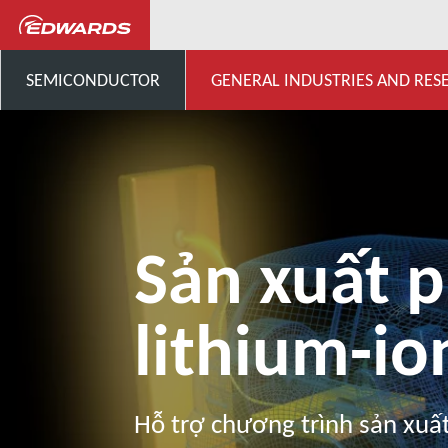
General Industries, Research & D
SEMICONDUCTOR
GENERAL INDUSTRIES AND RES
Sản xuất p
lithium-io
Hỗ trợ chương trình sản xuấ