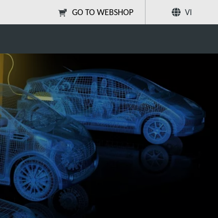
Chia
GO TO WEBSHOP
VI
Sản xuất pin lithium-ion
sẻ
Tìm kiếm