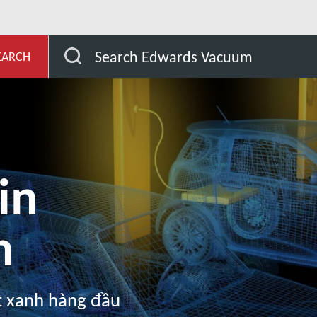
evelopment
Thị trường
Các giải pháp năng lượng
Search Edwards Vacuum
EARCH
in
n
t xanh hàng đầu