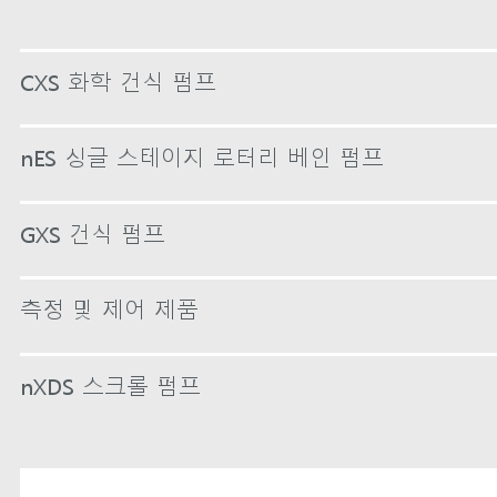
CXS 화학 건식 펌프
nES 싱글 스테이지 로터리 베인 펌프
GXS 건식 펌프
측정 및 제어 제품
nXDS 스크롤 펌프