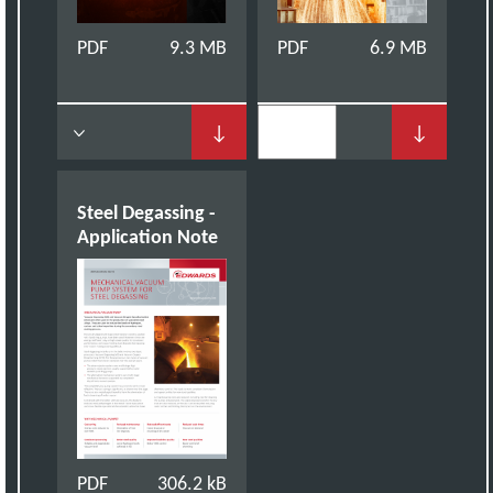
PDF
9.3 MB
PDF
6.9 MB
↓
↓
Steel Degassing -
Application Note
PDF
306.2 kB