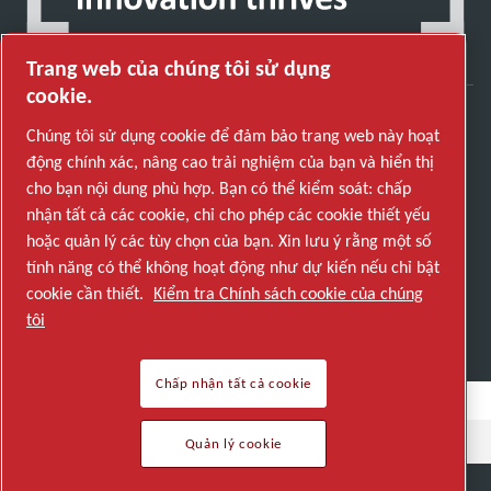
Trang web của chúng tôi sử dụng
cookie.
Chúng tôi sử dụng cookie để đảm bảo trang web này hoạt
Khám phá cách Atlas Copco Group cung cấp công
động chính xác, nâng cao trải nghiệm của bạn và hiển thị
nghệ biến đổi tương lai.
cho bạn nội dung phù hợp. Bạn có thể kiểm soát: chấp
Truy cập trang web của Atlas Copco Group
nhận tất cả các cookie, chỉ cho phép các cookie thiết yếu
hoặc quản lý các tùy chọn của bạn. Xin lưu ý rằng một số
Một phần của Atlas Copco Group
tính năng có thể không hoạt động như dự kiến nếu chỉ bật
© 2026 Copyright. All rights reserved.
cookie cần thiết.
Kiểm tra Chính sách cookie của chúng
Quản lý cookie
tôi
Chấp nhận tất cả cookie
Quản lý cookie