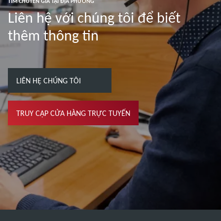
TÌM CHUYÊN GIA TẠI ĐỊA PHƯƠNG
Liên hệ với chúng tôi để biết
thêm thông tin
LIÊN HỆ CHÚNG TÔI
TRUY CẬP CỬA HÀNG TRỰC TUYẾN