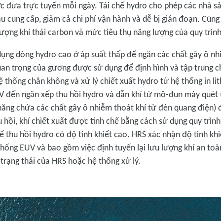
c đưa trực tuyến mỗi ngày. Tái chế hydro cho phép các nhà sả
u cung cấp, giảm cả chi phí vận hành và dễ bị gián đoạn. Cũn
lượng khí thải carbon và mức tiêu thụ năng lượng của quy trình 
ụng dòng hydro cao ở áp suất thấp để ngăn các chất gây ô nh
uan trọng của gương được sử dụng để định hình và tập trung c
ệ thống chân không và xử lý chiết xuất hydro từ hệ thống in li
đến ngăn xếp thu hồi hydro và dẫn khí từ mô-đun máy quét 
ăng chứa các chất gây ô nhiễm thoát khí từ đèn quang điện) đ
 hồi, khí chiết xuất được tinh chế bằng cách sử dụng quy trìn
 thu hồi hydro có độ tinh khiết cao. HRS xác nhận độ tinh khi
 thống EUV và bao gồm việc định tuyến lại lưu lượng khí an toà
trạng thái của HRS hoặc hệ thống xử lý.