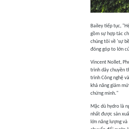
Bailey tiếp tục, "
gồm sự hợp tác chặ
chúng tôi về 'sự b
đóng góp to lớn c
Vincent Nollet, Ph
trình dây chuyền 
trình Công nghệ v
khả năng giảm mức
chứng minh."
Mặc dù hydro là n
nhất được sản xuất
lớn năng lượng và 