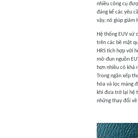
nhiều công cụ đượ
đáng kể các yêu cầ
vậy, nó giúp giảm 
Hệ thống EUV sử d
trên các bề mặt q
HRS tích hợp với h
mô-đun nguồn EUV 
hơn nhiều có khả n
Trong ngăn xếp thu
hóa và lọc màng để
khi đưa trở lại hệ
những thay đổi về 