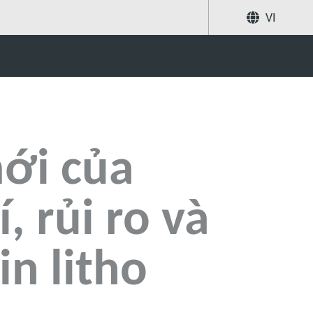
Chia
VI
 ro và tác động môi trường của in litho EUV
sẻ
Tìm kiếm
mới của
, rủi ro và
n litho