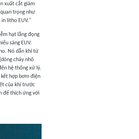
n xuất cắt giảm
g quan trọng như
in litho EUV."
iễm hạt lắng đọng
hiếu sáng EUV.
tho. Nó dẫn khí từ
(dòng chảy nhỏ
ến hệ thống xử lý.
h kết hợp bơm điện
ết của khí trước
n để thích ứng với