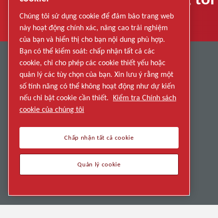
Chúng tôi sử dụng cookie để đảm bảo trang web
này hoạt động chính xác, nâng cao trải nghiệm
của bạn và hiển thị cho bạn nội dung phù hợp.
Bạn có thể kiểm soát: chấp nhận tất cả các
cookie, chỉ cho phép các cookie thiết yếu hoặc
QUICK LINKS
quản lý các tùy chọn của bạn. Xin lưu ý rằng một
số tính năng có thể không hoạt động như dự kiến
Careers
nếu chỉ bật cookie cần thiết.
Kiểm tra Chính sách
cookie của chúng tôi
Corporate Responsibility
Health and Safety
Chấp nhận tất cả cookie
About Us
Quản lý cookie
Contact Us
Terms and Conditions
Anti-Slavery