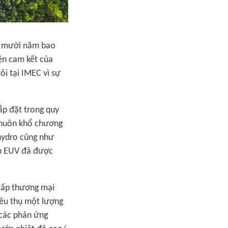
ài mười năm bao
iện cam kết của
ôi tại IMEC vì sự
ắp đặt trong quy
khuôn khổ chương
hydro cũng như
nh EUV đã được
 cấp thương mại
iêu thụ một lượng
à các phản ứng