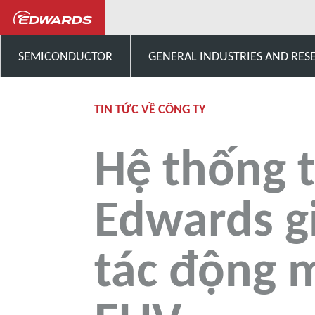
...
Tin tức và sự kiện
SEMICONDUCTOR
GENERAL INDUSTRIES AND RES
TIN TỨC VỀ CÔNG TY
Hệ thống 
Edwards gi
tác động m