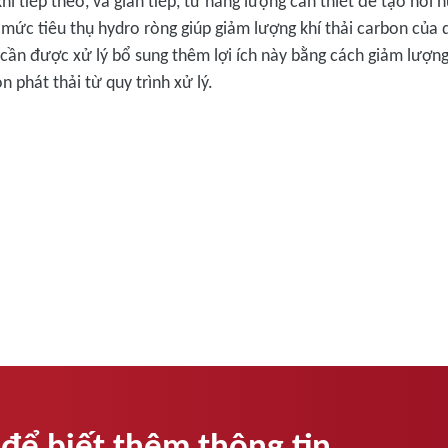
í tiếp theo, và gián tiếp, từ năng lượng cần thiết để tạo hơi 
mức tiêu thụ hydro ròng giúp giảm lượng khí thải carbon của q
cần được xử lý bổ sung thêm lợi ích này bằng cách giảm lượng
n phát thải từ quy trình xử lý.
 để biết thêm thông tin.