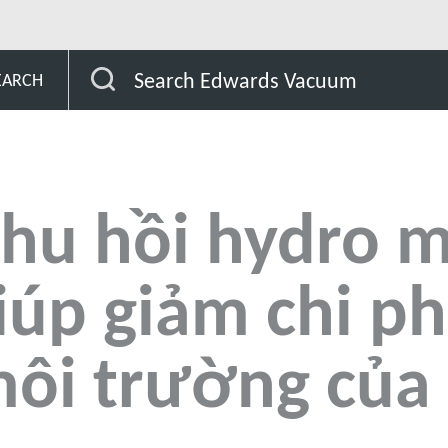
Hệ thống thu hồi hydro mới của Edwards giúp giảm chi phí, rủi
Search Edwards Vacuum
EARCH
thu hồi hydro 
úp giảm chi phí
ôi trường của i