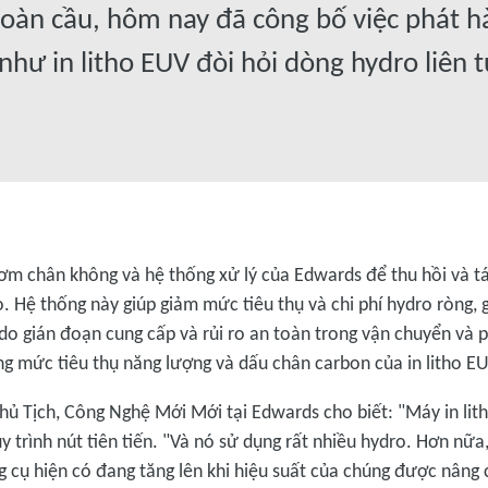
oàn cầu, hôm nay đã công bố việc phát h
hư in litho EUV đòi hỏi dòng hydro liên t
ơm chân không và hệ thống xử lý của Edwards để thu hồi và tá
o. Hệ thống này giúp giảm mức tiêu thụ và chi phí hydro ròng, g
 do gián đoạn cung cấp và rủi ro an toàn trong vận chuyển và 
g mức tiêu thụ năng lượng và dấu chân carbon của in litho EU
Chủ Tịch, Công Nghệ Mới Mới tại Edwards cho biết: "Máy in lith
uy trình nút tiên tiến. "Và nó sử dụng rất nhiều hydro. Hơn nữa
 cụ hiện có đang tăng lên khi hiệu suất của chúng được nâng 