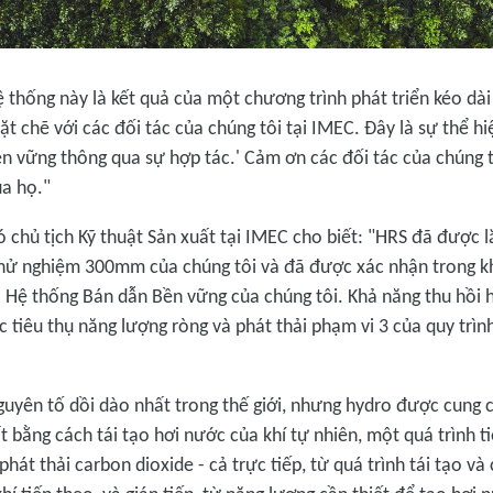
Hệ thống này là kết quả của một chương trình phát triển kéo d
t chẽ với các đối tác của chúng tôi tại IMEC. Đây là sự thể h
ền vững thông qua sự hợp tác.' Cảm ơn các đối tác của chúng t
ủa họ."
ó chủ tịch Kỹ thuật Sản xuất tại IMEC cho biết: "HRS đã được l
thử nghiệm 300mm của chúng tôi và đã được xác nhận trong 
à Hệ thống Bán dẫn Bền vững của chúng tôi. Khả năng thu hồi 
 tiêu thụ năng lượng ròng và phát thải phạm vi 3 của quy trì
guyên tố dồi dào nhất trong thế giới, nhưng hydro được cung
 bằng cách tái tạo hơi nước của khí tự nhiên, một quá trình t
phát thải carbon dioxide - cả trực tiếp, từ quá trình tái tạo v