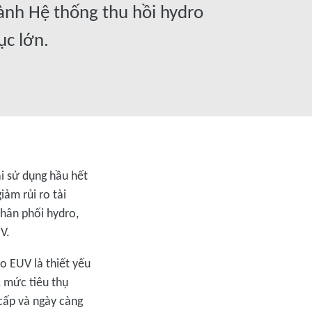
ành Hệ thống thu hồi hydro
ục lớn.
i sử dụng hầu hết
iảm rủi ro tài
phân phối hydro,
V.
o EUV là thiết yếu
, mức tiêu thụ
cấp và ngày càng