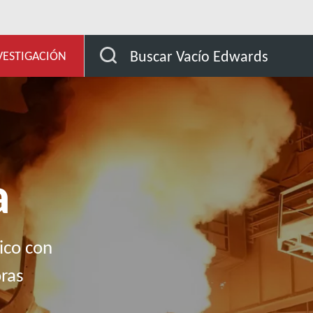
 y desarrollo
Nuestros mercados
Metalurgia
Buscar Vacío Edwards
VESTIGACIÓN
a
ico con
oras