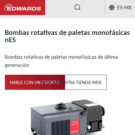
ES-MX
...
Oil Rotary Vane Single Stage
Bomba
Bombas rotativas de paletas monofásicas
nES
Bombas rotativas de paletas monofásicas de última
generación
HABLE CON UN EXPERTO
VAYA A NUESTRA TIENDA WEB