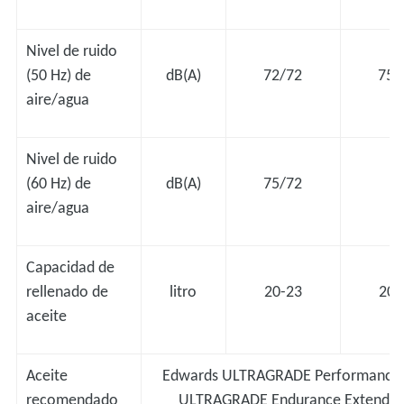
Nivel de ruido
(50 Hz) de
dB(A)
72/72
75/
aire/agua
Nivel de ruido
(60 Hz) de
dB(A)
75/72
-
aire/agua
Capacidad de
rellenado de
litro
20-23
20-
aceite
Aceite
Edwards ULTRAGRADE Performance 
recomendado
ULTRAGRADE Endurance Extend 1