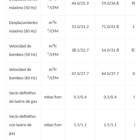
44.0/25.9
59.0/34.8
98.0
1
máximo (50 Hz)
/CFM
3
-
Desplazamiento
m
h
53.0/31.2
71.0/41.8
117
1
máximo (60 Hz)
/CFM
3
-
Velocidad de
m
h
38.5/22.7
54.0/31.8
87.5
1
bombeo (50 Hz)
/CFM
3
-
Velocidad de
m
h
47.0/27.7
64.0/37.7
105
1
bombeo (60 Hz)
/CFM
Vacío definitivo
mbar/torr
0.5/0.4
0.5/0.4
0.5
sin lastre de gas
Vacío definitivo
con lastre de
mbar/torr
1.5/1.1
1.5/1.1
1.5
gas