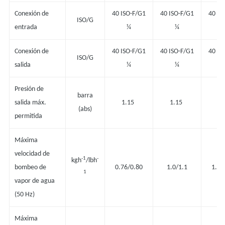
Conexión de
40 ISO-F/G1
40 ISO-F/G1
40 IS
ISO/G
entrada
¼
¼
Conexión de
40 ISO-F/G1
40 ISO-F/G1
40 IS
ISO/G
salida
¼
¼
Presión de
barra
salida máx.
1.15
1.15
1
(abs)
permitida
Máxima
velocidad de
-1
-
kgh
/lbh
bombeo de
0.76/0.80
1.0/1.1
1.60
1
vapor de agua
(50 Hz)
Máxima