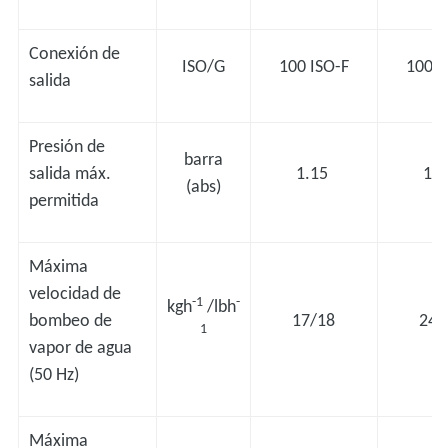
Conexión de
ISO/G
100 ISO-F
100 I
salida
Presión de
barra
salida máx.
1.15
1.
(abs)
permitida
Máxima
velocidad de
-1
-
kgh
/lbh
bombeo de
17/18
24/
1
vapor de agua
(50 Hz)
Máxima