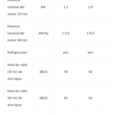
Potencia
nominal del
kW
1,3
1,8
motor (50 Hz)
Potencia
nominal del
kW/hp
1.3/2
1.8/3
3.
motor (60 Hz)
Refrigeración
aire
aire
a
Nivel de ruido
(50 Hz) de
dB(A)
58
60
aire/agua
Nivel de ruido
(60 Hz) de
dB(A)
60
64
aire/agua