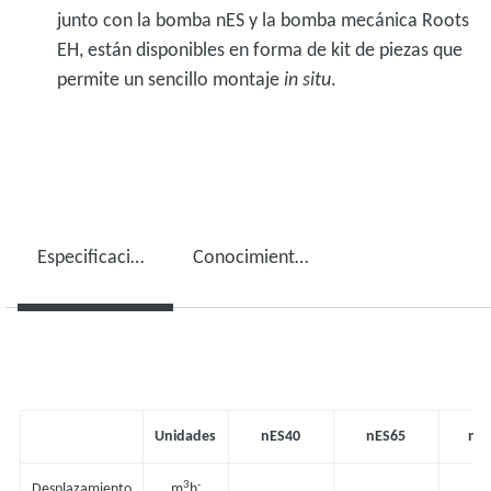
junto con la bomba nES y la bomba mecánica Roots
EH, están disponibles en forma de kit de piezas que
permite un sencillo montaje
in situ
.
Especificaciones técnicas
Conocimientos y visión
Unidades
nES40
nES65
nE
3
-
Desplazamiento
m
h