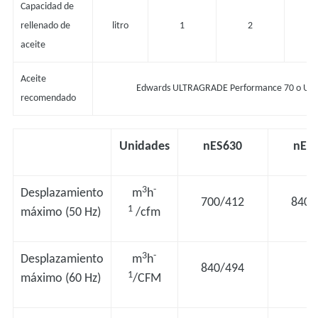
Capacidad de
rellenado de
litro
1
2
aceite
Aceite
Edwards ULTRAGRADE Performance 70 o UL
recomendado
Unidades
nES630
nES
3
-
Desplazamiento
m
h
700/412
840/
1
máximo (50 Hz)
/cfm
3
-
Desplazamiento
m
h
840/494
-
1
máximo (60 Hz)
/CFM