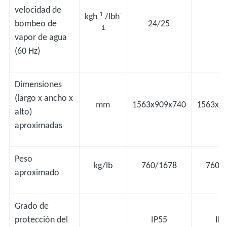
velocidad de
-1
-
kgh
/lbh
bombeo de
24/25
-
1
vapor de agua
(60 Hz)
Dimensiones
(largo x ancho x
mm
1563x909x740
1563x9
alto)
aproximadas
Peso
kg/lb
760/1678
760/
aproximado
Grado de
protección del
IP55
IP