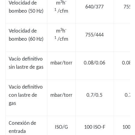
3
-
Velocidad de
m
h
640/377
755/
1
bombeo (50 Hz)
/cfm
3
-
Velocidad de
m
h
755/444
-
1
bombeo (60 Hz)
/cfm
Vacío definitivo
mbar/torr
0.08/0.06
0.08/
sin lastre de gas
Vacío definitivo
con lastre de
mbar/torr
0.7/0.5
0.7/
gas
Conexión de
ISO/G
100 ISO-F
100 I
entrada