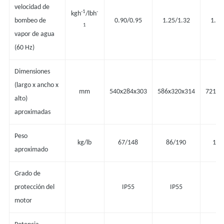
velocidad de
-1
-
kgh
/lbh
bombeo de
0.90/0.95
1.25/1.32
1.70
1
vapor de agua
(60 Hz)
Dimensiones
(largo x ancho x
mm
540x284x303
586x320x314
721x4
alto)
aproximadas
Peso
kg/lb
67/148
86/190
104
aproximado
Grado de
protección del
IP55
IP55
I
motor