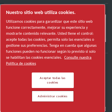
Nuestro sitio web utiliza cookies.
Utilizamos cookies para garantizar que este sitio web
funcione correctamente, mejorar su experiencia y
mostrarle contenido relevante. Usted tiene el control:
acepte todas las cookies, permita solo las esenciales o
gestione sus preferencias. Tenga en cuenta que algunas
funciones pueden no funcionar según lo previsto si solo
se habilitan las cookies esenciales.
Consulte nuestra
Política de cookies
Descubre cómo Atlas Copco Group impulsa la
tecnología que transforma el futuro.
Aceptar todas las
Visita la web de Atlas Copco Group
cookies
Parte de Atlas Copco Group
© 2026 Copyright. Todos los derechos reservados.
Administrar cookies
Semiconductores
Industrias generales
Hablemos
Empleo