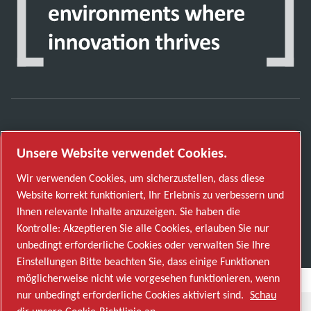
Entdecken Sie, wie die Atlas Copco Group
Unsere Website verwendet Cookies.
Technologien ermöglicht, die die Zukunft
verändern.
Wir verwenden Cookies, um sicherzustellen, dass diese
Besuchen Sie die Website der Atlas Copco Group
Website korrekt funktioniert, Ihr Erlebnis zu verbessern und
Ihnen relevante Inhalte anzuzeigen. Sie haben die
Teil der Atlas Copco Group
Kontrolle: Akzeptieren Sie alle Cookies, erlauben Sie nur
© 2026 Copyright. Alle Rechte vorbehalten.
unbedingt erforderliche Cookies oder verwalten Sie Ihre
Einstellungen Bitte beachten Sie, dass einige Funktionen
möglicherweise nicht wie vorgesehen funktionieren, wenn
nur unbedingt erforderliche Cookies aktiviert sind.
Schau