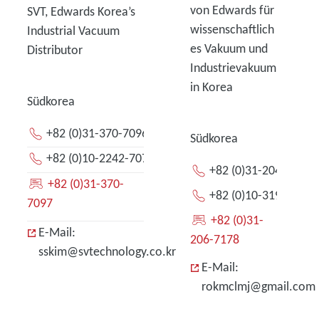
von Edwards für
SVT, Edwards Korea’s
wissenschaftlich
Industrial Vacuum
es Vakuum und
Distributor
Industrievakuum
in Korea
Südkorea
+82 (0)31-370-7096
Südkorea
+82 (0)10-2242-7070
+82 (0)31-204-7170
+82 (0)31-370-
+82 (0)10-3194-7170
7097
+82 (0)31-
E-Mail:
206-7178
sskim@svtechnology.co.kr
E-Mail:
rokmclmj@gmail.com