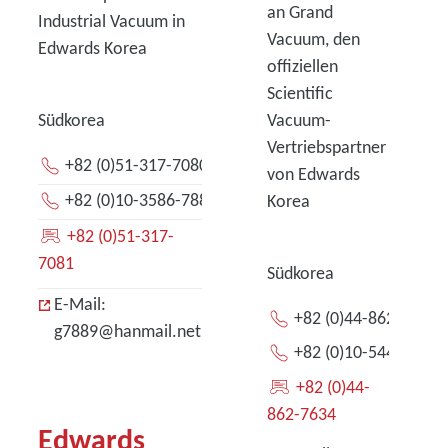
an Grand
Industrial Vacuum in
Vacuum, den
Edwards Korea
offiziellen
Scientific
Südkorea
Vacuum-
Vertriebspartner
+82 (0)51-317-7080
von Edwards
+82 (0)10-3586-7889
Korea
+82 (0)51-317-
7081
Südkorea
E-Mail:
+82 (0)44-862-7635
g7889@hanmail.net
+82 (0)10-5446-7635
+82 (0)44-
862-7634
Edwards