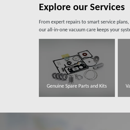
Explore our Services
From expert repairs to smart service plans
our all-in-one vacuum care keeps your syste
Genuine Spare Parts and Kits
V
Đọc thêm
Đ