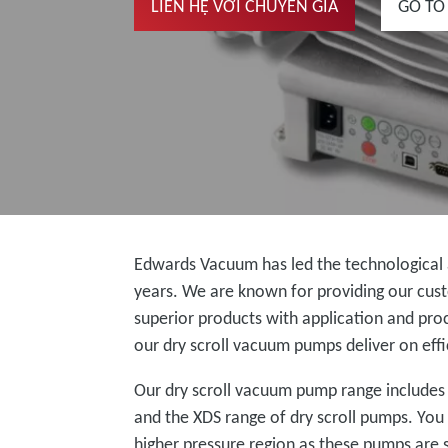
LIÊN HỆ VỚI CHUYÊN GIA
GO TO
Edwards Vacuum has led the technologica
years. We are known for providing our cus
superior products with application and proc
our dry scroll vacuum pumps deliver on ef
Our dry scroll vacuum pump range includes
and the XDS range of dry scroll pumps. Yo
higher pressure region as these pumps are 