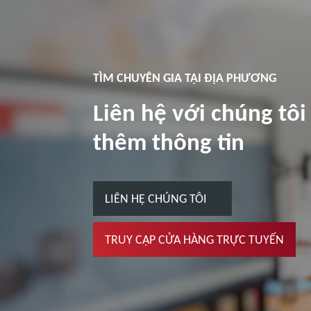
TÌM CHUYÊN GIA TẠI ĐỊA PHƯƠNG
Liên hệ với chúng tôi
thêm thông tin
LIÊN HỆ CHÚNG TÔI
TRUY CẬP CỬA HÀNG TRỰC TUYẾN