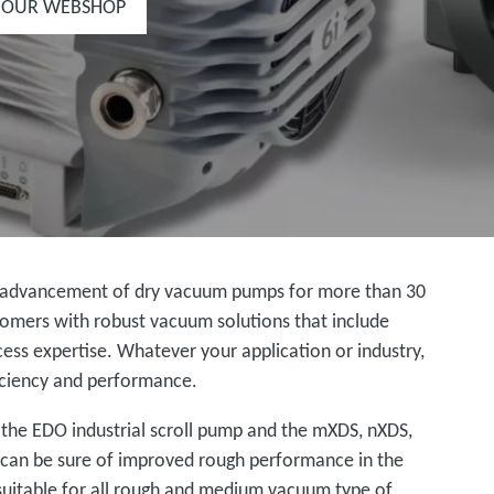
 OUR WEBSHOP
l advancement of dry vacuum pumps for more than 30
tomers with robust vacuum solutions that include
ess expertise. Whatever your application or industry,
ficiency and performance.
 the EDO industrial scroll pump and the mXDS, nXDS,
u can be sure of improved rough performance in the
suitable for all rough and medium vacuum type of