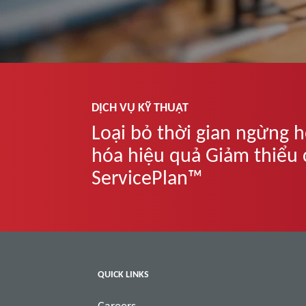
DỊCH VỤ KỸ THUẬT
Loại bỏ thời gian ngừng h
hóa hiệu quả Giảm thiểu ch
ServicePlan™
QUICK LINKS