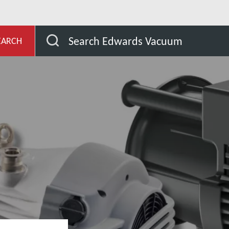
evelopment
Our Products
Dry Scroll Pumps
Search Edwards Vacuum
EARCH