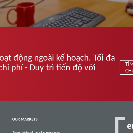
oạt động ngoài kế hoạch. Tối đa
TÌ
i phí - Duy trì tiến độ với
CH
OUR MARKETS