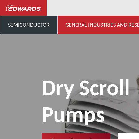
General Industries, Research & D
SEMICONDUCTOR
GENERAL INDUSTRIES AND RES
Dry Scroll
Pumps