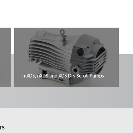
mXDS, nXDS and XDS Dry Scroll Pumps
Đọc thêm
TS