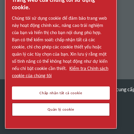
Report Misconduct
cookie.
Suppliers
Chúng tôi sử dụng cookie để đảm bảo trang web
này hoạt động chính xác, nâng cao trải nghiệm
Accessibility
của bạn và hiển thị cho bạn nội dung phù hợp.
Bạn có thể kiểm soát: chấp nhận tất cả các
cookie, chỉ cho phép các cookie thiết yếu hoặc
quản lý các tùy chọn của bạn. Xin lưu ý rằng một
số tính năng có thể không hoạt động như dự kiến
nếu chỉ bật cookie cần thiết.
Kiểm tra Chính sách
cookie của chúng tôi
Khám phá cách Atlas Copco Group cung cấp 
Chấp nhận tất cả cookie
Một phần của Atlas Copco Group
Quản lý cookie