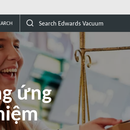
h Nhiệm Doanh Nghiệp
Đạo đức
Nguồn cung ứng 
Search Edwards Vacuum
EARCH
ng ứng
nhiệm